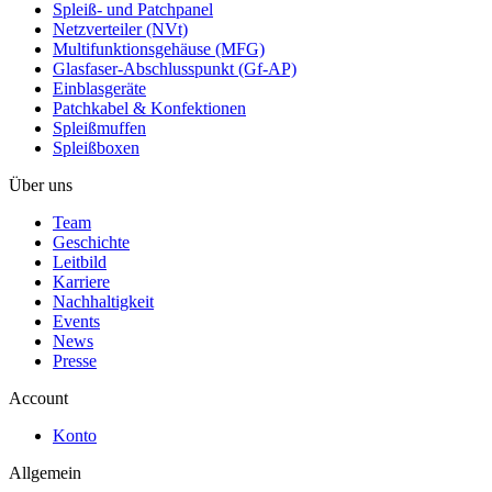
Spleiß- und Patchpanel
Netzverteiler (NVt)
Multifunktionsgehäuse (MFG)
Glasfaser-Abschlusspunkt (Gf-AP)
Einblasgeräte
Patchkabel & Konfektionen
Spleißmuffen
Spleißboxen
Über uns
Team
Geschichte
Leitbild
Karriere
Nachhaltigkeit
Events
News
Presse
Account
Konto
Allgemein