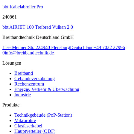
bbt Kabelabroller Pro
240861
bbt AIRJET 100 Treibrad Vulkan 2,0
Breitbandtechnik Deutschland GmbH
Lise-Meitner-Str. 2
24940
Flensburg
Deutschland
+49 7022 27996
0
info@breitbandtechnik.de
Lösungen
Breitband
Gebäudeverkabelung
Rechenzentrum
Energie, Verkehr & Überwachung
Industrie
Produkte
Technikgebäude (PoP-Station)
Mikrorohre
Glasfaserkabel
Hauptverteiler (ODF)