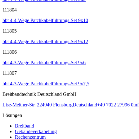
111804
bbt 4-4-Wege Patchkabelführungs-Set 9x10
111805
bbt 4-4-Wege Patchkabelführungs-Set 9x12
111806
bbt 4-3-Wege Patchkabelführungs-Set 9x6
111807
bbt 4-3-Wege Patchkabelführungs-Set 9x7,5
Breitbandtechnik Deutschland GmbH
Lise-Meitner-Str. 2
24940
Flensburg
Deutschland
+49 7022 27996 0
in
Lösungen
Breitband
Gebäudeverkabelung
Rechenzentrum