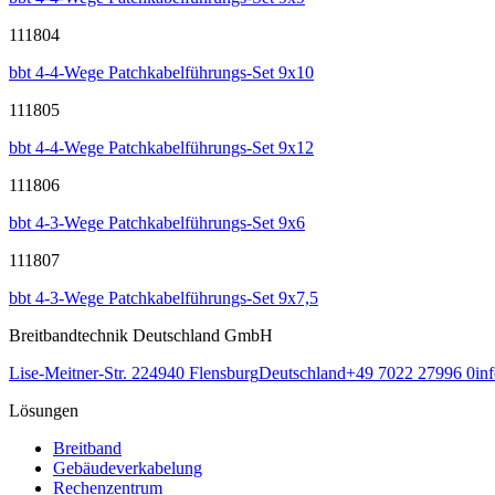
111804
bbt 4-4-Wege Patchkabelführungs-Set 9x10
111805
bbt 4-4-Wege Patchkabelführungs-Set 9x12
111806
bbt 4-3-Wege Patchkabelführungs-Set 9x6
111807
bbt 4-3-Wege Patchkabelführungs-Set 9x7,5
Breitbandtechnik Deutschland GmbH
Lise-Meitner-Str. 2
24940
Flensburg
Deutschland
+49 7022 27996 0
in
Lösungen
Breitband
Gebäudeverkabelung
Rechenzentrum