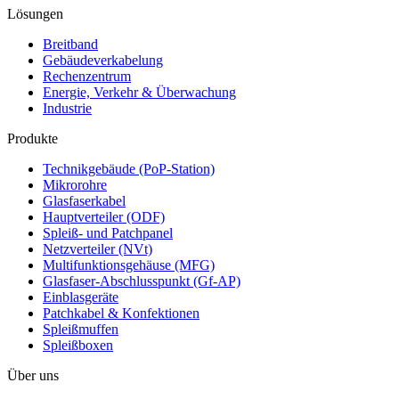
Lösungen
Breitband
Gebäudeverkabelung
Rechenzentrum
Energie, Verkehr & Überwachung
Industrie
Produkte
Technikgebäude (PoP-Station)
Mikrorohre
Glasfaserkabel
Hauptverteiler (ODF)
Spleiß- und Patchpanel
Netzverteiler (NVt)
Multifunktionsgehäuse (MFG)
Glasfaser-Abschlusspunkt (Gf-AP)
Einblasgeräte
Patchkabel & Konfektionen
Spleißmuffen
Spleißboxen
Über uns