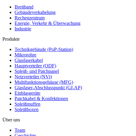
Breitband
Gebäudeverkabelung
Rechenzentrum
Energie, Verkehr & Überwachung
Industrie
Produkte
Technikgebäude (PoP-Station)
Mikrorohre
Glasfaserkabel
Hauptverteiler (ODF)
Spleiß- und Patchpanel
Netzverteiler (NVt)
Multifunktionsgehäuse (MFG)
Glasfaser-Abschlusspunkt (Gf-AP)
Einblasgeräte
Patchkabel & Konfektionen
Spleißmuffen
Spleißboxen
Über uns
Team
Geschichte