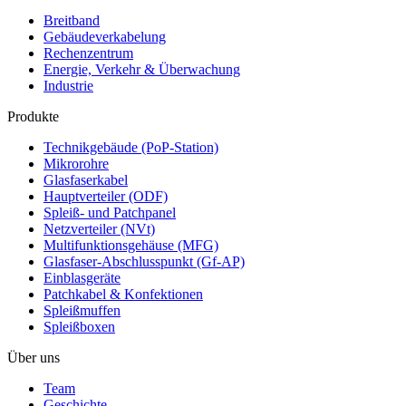
Breitband
Gebäudeverkabelung
Rechenzentrum
Energie, Verkehr & Überwachung
Industrie
Produkte
Technikgebäude (PoP-Station)
Mikrorohre
Glasfaserkabel
Hauptverteiler (ODF)
Spleiß- und Patchpanel
Netzverteiler (NVt)
Multifunktionsgehäuse (MFG)
Glasfaser-Abschlusspunkt (Gf-AP)
Einblasgeräte
Patchkabel & Konfektionen
Spleißmuffen
Spleißboxen
Über uns
Team
Geschichte