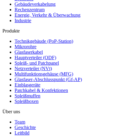
Gebäudeverkabelung
Rechenzentrum
Energie, Verkehr & Überwachung
Industrie
Produkte
Technikgebäude (PoP-Station)
Mikrorohre
Glasfaserkabel
Hauptverteiler (ODF)
Spleiß- und Patchpanel
Netzverteiler (NVt)
Multifunktionsgehäuse (MFG)
Glasfaser-Abschlusspunkt (Gf-AP)
Einblasgeräte
Patchkabel & Konfektionen
Spleißmuffen
Spleißboxen
Über uns
Team
Geschichte
Leitbild