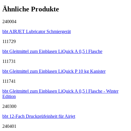
Ähnliche Produkte
240004
bbt AIRJET Lubricator Schmiergerät
111729
bbt Gleitmittel zum Einblasen LiQuick A 0,5 l Flasche
111731
bbt Gleitmittel zum Einblasen LiQuick P 10 kg Kanister
111741
bbt Gleitmittel zum Einblasen LiQuick A 0,5 l Flasche - Winter
Edition
240300
bbt 12-Fach Druckprüfeinheit für Airjet
240401