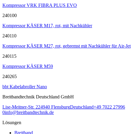
Kompressor VRK FIBRA PLUS EVO
240100
Kompressor KÄSER M17, rot, mit Nachkühler
240110
Kompressor KÄSER M27, rot, gebremst mit Nachkühler für Air-Jet
240115
Kompressor KÄSER M59
240265
bbt Kabelabroller Nano
Breitbandtechnik Deutschland GmbH
Lise-Meitner-Str. 2
24940
Flensburg
Deutschland
+49 7022 27996
0
info@breitbandtechnik.de
Lösungen
Breitband