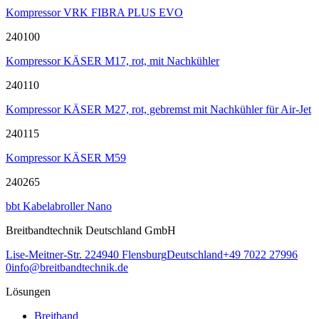
Kompressor VRK FIBRA PLUS EVO
240100
Kompressor KÄSER M17, rot, mit Nachkühler
240110
Kompressor KÄSER M27, rot, gebremst mit Nachkühler für Air-Jet
240115
Kompressor KÄSER M59
240265
bbt Kabelabroller Nano
Breitbandtechnik Deutschland GmbH
Lise-Meitner-Str. 2
24940
Flensburg
Deutschland
+49 7022 27996
0
info@breitbandtechnik.de
Lösungen
Breitband