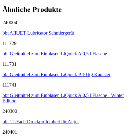
Ähnliche Produkte
240004
bbt AIRJET Lubricator Schmiergerät
111729
bbt Gleitmittel zum Einblasen LiQuick A 0,5 l Flasche
111731
bbt Gleitmittel zum Einblasen LiQuick P 10 kg Kanister
111741
bbt Gleitmittel zum Einblasen LiQuick A 0,5 l Flasche - Winter
Edition
240300
bbt 12-Fach Druckprüfeinheit für Airjet
240401