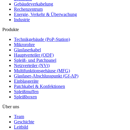
Gebäudeverkabelung
Rechenzentrum
Energie, Verkehr & Überwachung
Industrie
Produkte
Technikgebäude (PoP-Station)
Mikrorohre
Glasfaserkabel
Hauptverteiler (ODF)
Spleiß- und Patchpanel
Netzverteiler (NVt)
Multifunktionsgehäuse (MFG)
Glasfaser-Abschlusspunkt (Gf-AP)
Einblasgeräte
Patchkabel & Konfektionen
Spleißmuffen
Spleißboxen
Über uns
Team
Geschichte
Leitbild