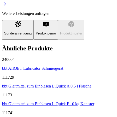
Weitere Leistungen anfragen
Sonderanfertigung
Produktdemo
Produktmuster
Ähnliche Produkte
240004
bbt AIRJET Lubricator Schmiergerät
111729
bbt Gleitmittel zum Einblasen LiQuick A 0,5 l Flasche
111731
bbt Gleitmittel zum Einblasen LiQuick P 10 kg Kanister
111741