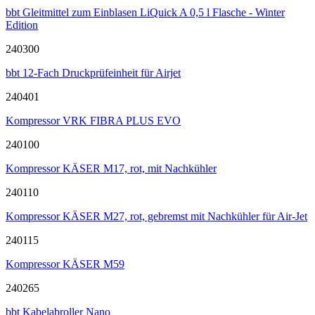
bbt Gleitmittel zum Einblasen LiQuick A 0,5 l Flasche - Winter
Edition
240300
bbt 12-Fach Druckprüfeinheit für Airjet
240401
Kompressor VRK FIBRA PLUS EVO
240100
Kompressor KÄSER M17, rot, mit Nachkühler
240110
Kompressor KÄSER M27, rot, gebremst mit Nachkühler für Air-Jet
240115
Kompressor KÄSER M59
240265
bbt Kabelabroller Nano