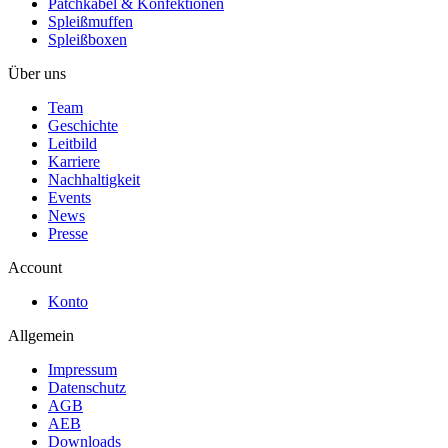
Patchkabel & Konfektionen
Spleißmuffen
Spleißboxen
Über uns
Team
Geschichte
Leitbild
Karriere
Nachhaltigkeit
Events
News
Presse
Account
Konto
Allgemein
Impressum
Datenschutz
AGB
AEB
Downloads