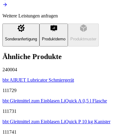
Weitere Leistungen anfragen
Sonderanfertigung
Produktdemo
Produktmuster
Ähnliche Produkte
240004
bbt AIRJET Lubricator Schmiergerät
111729
bbt Gleitmittel zum Einblasen LiQuick A 0,5 l Flasche
111731
bbt Gleitmittel zum Einblasen LiQuick P 10 kg Kanister
111741