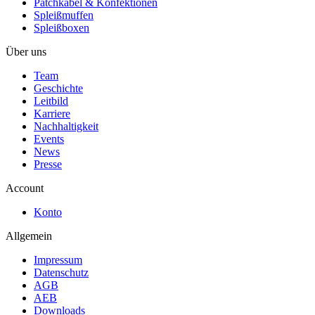
Patchkabel & Konfektionen
Spleißmuffen
Spleißboxen
Über uns
Team
Geschichte
Leitbild
Karriere
Nachhaltigkeit
Events
News
Presse
Account
Konto
Allgemein
Impressum
Datenschutz
AGB
AEB
Downloads