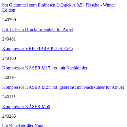
bbt Gleitmittel zum Einblasen LiQuick A 0,5 l Flasche - Winter
Edition
240300
bbt 12-Fach Druckprüfeinheit für Airjet
240401
Kompressor VRK FIBRA PLUS EVO
240100
Kompressor KÄSER M17, rot, mit Nachkühler
240110
Kompressor KÄSER M27, rot, gebremst mit Nachkühler für Air-Jet
240115
Kompressor KÄSER M59
240265
bbt Kabelabroller Nano