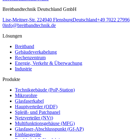
Breitbandtechnik Deutschland GmbH
Lise-Meitner-Str. 2
24940
Flensburg
Deutschland
+49 7022 27996
0
info@breitbandtechnik.de
Lösungen
Breitband
Gebäudeverkabelung
Rechenzentrum
Energie, Verkehr & Überwachung
Industrie
Produkte
Technikgebäude (PoP-Station)
Mikrorohre
Glasfaserkabel
Hauptverteiler (ODF)
Spleiß- und Patchpanel
Netzverteiler (NVt)
Multifunktionsgehäuse (MFG)
Glasfaser-Abschlusspunkt (Gf-AP)
Einblasgeräte