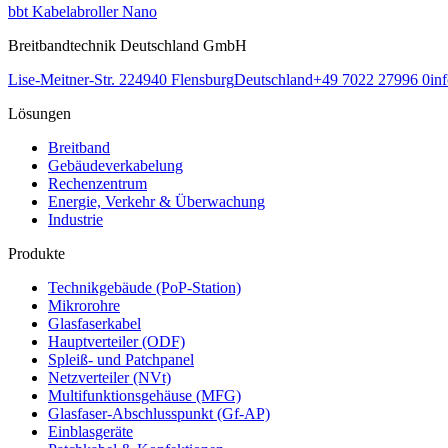
bbt Kabelabroller Nano
Breitbandtechnik Deutschland GmbH
Lise-Meitner-Str. 2
24940
Flensburg
Deutschland
+49 7022 27996 0
in
Lösungen
Breitband
Gebäudeverkabelung
Rechenzentrum
Energie, Verkehr & Überwachung
Industrie
Produkte
Technikgebäude (PoP-Station)
Mikrorohre
Glasfaserkabel
Hauptverteiler (ODF)
Spleiß- und Patchpanel
Netzverteiler (NVt)
Multifunktionsgehäuse (MFG)
Glasfaser-Abschlusspunkt (Gf-AP)
Einblasgeräte