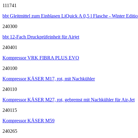
111741
bbt Gleitmittel zum Einblasen LiQuick A 0,5 l Flasche - Winter Editi
240300
bbt 12-Fach Druckprüfeinheit für Airjet
240401
Kompressor VRK FIBRA PLUS EVO
240100
Kompressor KÄSER M17, rot, mit Nachkühler
240110
Kompressor KÄSER M27, rot, gebremst mit Nachkühler für Air-Jet
240115
Kompressor KÄSER M59
240265