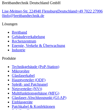
Breitbandtechnik Deutschland GmbH
Lise-Meitner-Str. 2
24940
Flensburg
Deutschland
+49 7022 27996
0
info@breitbandtechnik.de
Lösungen
Breitband
Gebäudeverkabelung
Rechenzentrum
Energie, Verkehr & Überwachung
Industrie
Produkte
Technikgebäude (PoP-Station)
Mikrorohre
Glasfaserkabel
Hauptverteiler (ODF)
Spleiß- und Patchpanel
Netzverteiler (NVt)
Multifunktionsgehäuse (MFG)
Glasfaser-Abschlusspunkt (Gf-AP)
Einblasgeräte
Patchkabel & Konfektionen