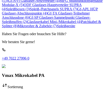
(13)
Gf-NVt Glasfaser-Netzverteiler
(4)
MFG Multifunktionsgehäuse
Modular-X
(5)
ODF Glasfaser-Hauptverteiler SUPRA
(4)
Spleißboxen
(3)
Spleiß-/Patchpanels SUPRA
(7)
Gf-APL HÜP
Glasfaser-Abschlusspunkte
(4)
Gf-TA Glasfaser-Teilnehmer
Anschlussdose
(6)
Gf-SP Glasfaser-Sammelpunkt
Glasfaser-
Spleißmuffen
(2)
Glasfaserkabel Mini-/Mikrokabel
(4)
Patchkabel &
Splitter
(8)
Mikrorohre & Zubehör
(7)
Spleißgeräte
Haben Sie Fragen oder brauchen Sie Hilfe?
Wir beraten Sie gerne!
+49 7022 27996 0
Vmax Mikrokabel PA
Sortierung