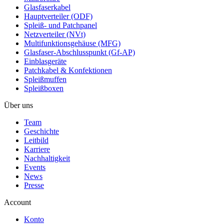
Glasfaserkabel
Hauptverteiler (ODF)
Spleiß- und Patchpanel
Netzverteiler (NVt)
Multifunktionsgehäuse (MFG)
Glasfaser-Abschlusspunkt (Gf-AP)
Einblasgeräte
Patchkabel & Konfektionen
Spleißmuffen
Spleißboxen
Über uns
Team
Geschichte
Leitbild
Karriere
Nachhaltigkeit
Events
News
Presse
Account
Konto