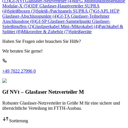
(13)
Gf-NVt Glasfaser-Netzverteiler
(4)
MFG Multifunktionsgehäuse
Modular-X
(5)
ODF Glasfaser-Hauptverteiler SUPRA
(4)
Spleißboxen
(3)
Spleiß-/Patchpanels SUPRA
(7)
Gf-APL HÜP
Glasfaser-Abschlusspunkte
(4)
Gf-TA Glasfaser-Teilnehmer
Anschlussdose
(6)
Gf-SP Glasfaser-Sammelpunkt
Glasfaser-
Spleißmuffen
(2)
Glasfaserkabel Mini-/Mikrokabel
(4)
Patchkabel &
Splitter
(8)
Mikrorohre & Zubehör
(7)
Spleißgeräte
Haben Sie Fragen oder brauchen Sie Hilfe?
Wir beraten Sie gerne!
+49 7022 27996 0
Gf NVt – Glasfaser Netzverteiler M
Robuster Glasfaser-Netzverteiler in Größe M für eine sichere und
übersichtliche Verteilung im FTTH-Ausbau.
Sortierung