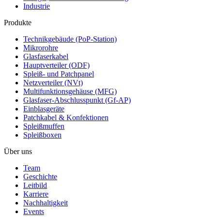
Industrie
Produkte
Technikgebäude (PoP-Station)
Mikrorohre
Glasfaserkabel
Hauptverteiler (ODF)
Spleiß- und Patchpanel
Netzverteiler (NVt)
Multifunktionsgehäuse (MFG)
Glasfaser-Abschlusspunkt (Gf-AP)
Einblasgeräte
Patchkabel & Konfektionen
Spleißmuffen
Spleißboxen
Über uns
Team
Geschichte
Leitbild
Karriere
Nachhaltigkeit
Events