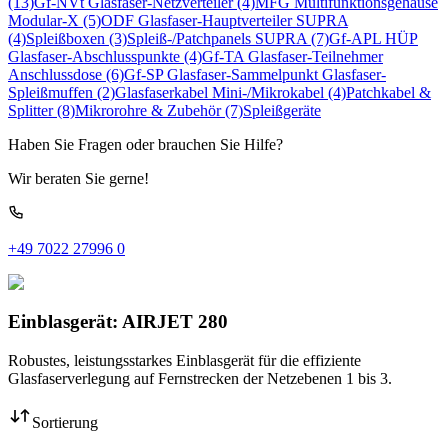
(13)
Gf-NVt Glasfaser-Netzverteiler
(4)
MFG Multifunktionsgehäuse
Modular-X
(5)
ODF Glasfaser-Hauptverteiler SUPRA
(4)
Spleißboxen
(3)
Spleiß-/Patchpanels SUPRA
(7)
Gf-APL HÜP
Glasfaser-Abschlusspunkte
(4)
Gf-TA Glasfaser-Teilnehmer
Anschlussdose
(6)
Gf-SP Glasfaser-Sammelpunkt
Glasfaser-
Spleißmuffen
(2)
Glasfaserkabel Mini-/Mikrokabel
(4)
Patchkabel &
Splitter
(8)
Mikrorohre & Zubehör
(7)
Spleißgeräte
Haben Sie Fragen oder brauchen Sie Hilfe?
Wir beraten Sie gerne!
+49 7022 27996 0
Einblasgerät: AIRJET 280
Robustes, leistungsstarkes Einblasgerät für die effiziente
Glasfaserverlegung auf Fernstrecken der Netzebenen 1 bis 3.
Sortierung