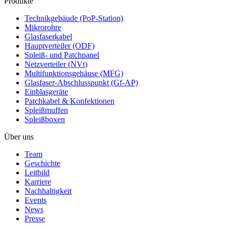
Produkte
Technikgebäude (PoP-Station)
Mikrorohre
Glasfaserkabel
Hauptverteiler (ODF)
Spleiß- und Patchpanel
Netzverteiler (NVt)
Multifunktionsgehäuse (MFG)
Glasfaser-Abschlusspunkt (Gf-AP)
Einblasgeräte
Patchkabel & Konfektionen
Spleißmuffen
Spleißboxen
Über uns
Team
Geschichte
Leitbild
Karriere
Nachhaltigkeit
Events
News
Presse