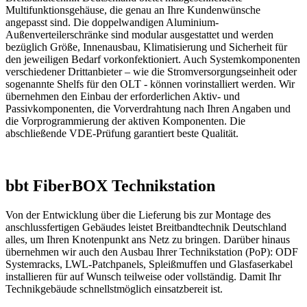
Multifunktionsgehäuse, die genau an Ihre Kundenwünsche
angepasst sind. Die doppelwandigen Aluminium-
Außenverteilerschränke sind modular ausgestattet und werden
bezüglich Größe, Innenausbau, Klimatisierung und Sicherheit für
den jeweiligen Bedarf vorkonfektioniert. Auch Systemkomponenten
verschiedener Drittanbieter – wie die Stromversorgungseinheit oder
sogenannte Shelfs für den OLT - können vorinstalliert werden. Wir
übernehmen den Einbau der erforderlichen Aktiv- und
Passivkomponenten, die Vorverdrahtung nach Ihren Angaben und
die Vorprogrammierung der aktiven Komponenten. Die
abschließende VDE-Prüfung garantiert beste Qualität.
bbt FiberBOX Technikstation
Von der Entwicklung über die Lieferung bis zur Montage des
anschlussfertigen Gebäudes leistet Breitbandtechnik Deutschland
alles, um Ihren Knotenpunkt ans Netz zu bringen. Darüber hinaus
übernehmen wir auch den Ausbau Ihrer Technikstation (PoP): ODF
Systemracks, LWL-Patchpanels, Spleißmuffen und Glasfaserkabel
installieren für auf Wunsch teilweise oder vollständig. Damit Ihr
Technikgebäude schnellstmöglich einsatzbereit ist.