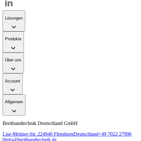
Lösungen
Produkte
Über uns
Account
Allgemein
Breitbandtechnik Deutschland GmbH
Lise-Meitner-Str. 2
24940
Flensburg
Deutschland
+49 7022 27996
0
info@breitbandtechnik.de