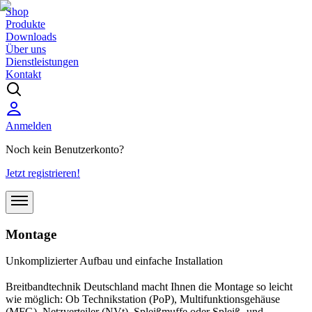
Shop
Produkte
Downloads
Über uns
Dienstleistungen
Kontakt
Anmelden
Noch kein Benutzerkonto?
Jetzt registrieren!
Montage
Unkomplizierter Aufbau und einfache Installation
Breitbandtechnik Deutschland macht Ihnen die Montage so leicht
wie möglich: Ob Technikstation (PoP), Multifunktionsgehäuse
(MFG), Netzverteiler (NVt), Spleißmuffe oder Spleiß- und